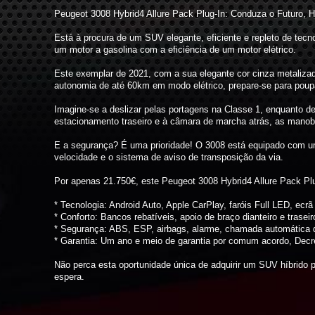
Peugeot 3008 Hybrid4 Allure Pack Plug-In: Conduza o Futuro, H
Está à procura de um SUV elegante, eficiente e repleto de te
um motor a gasolina com a eficiência de um motor elétrico.
Este exemplar de 2021, com a sua elegante cor cinza metalizad
autonomia de até 60km em modo elétrico, prepare-se para poup
Imagine-se a deslizar pelas portagens na Classe 1, enquanto d
estacionamento traseiro e à câmara de marcha atrás, as manob
E a segurança? É uma prioridade! O 3008 está equipado com um
velocidade e o sistema de aviso de transposição da via.
Por apenas 21.750€, este Peugeot 3008 Hybrid4 Allure Pack Plu
* Tecnologia: Android Auto, Apple CarPlay, faróis Full LED, ecrã 
* Conforto: Bancos rebatíveis, apoio de braço dianteiro e trasei
* Segurança: ABS, ESP, airbags, alarme, chamada automática 
* Garantia: Um ano e meio de garantia por comum acordo, Decreto
Não perca esta oportunidade única de adquirir um SUV híbrido p
espera.