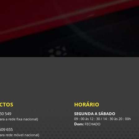
CTOS
HORÁRIO
250 549
SEGUNDA A SÁBADO
09 : 00 às 12 : 30 / 14 : 30 às 20 : 00h
ra a rede fixa nacional)
Dom:
FECHADO
509 655
ra rede móvel nacional)