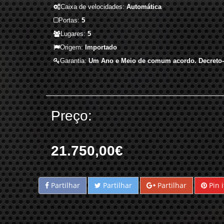
Caixa de velocidades:
Automática
Portas:
5
Lugares:
5
Origem:
Importado
Garantia:
Um Ano e Meio de comum acordo. Decreto-l
Preço:
21.750,00€
Partilhar
Partilhar
Partilhar
Pin i