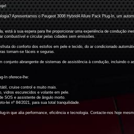
oje!
cnologia? Apresentamos o Peugeot 3008 Hybrid4 Allure Pack Plug-In, um aut
a, está à sua espera para lhe proporcionar uma experiência de condução ine
ar combustível e circular pelas cidades sem emissões.
esfruta do conforto dos estofos em pele e tecido, do ar condicionado auto
ras tornam-se fáceis e seguras.
 conjunto abrangente de sistemas de assistência à condução, incluindo o as
g-In oferece-lhe:
tátil, cruise control e muito mais.
ro, vidros escurecidos e volante em pele.
de SOS e assistente de ângulo morto.
-lei nº 84/2021, para sua total tranquilidade.
lug-in que alia performance, eficiência e tecnologia. Contacte-nos hoje mes