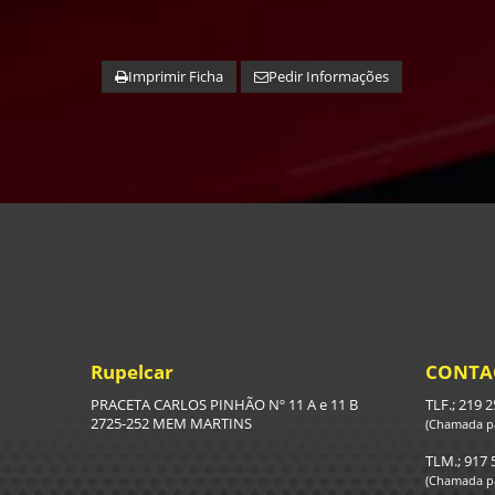
Imprimir Ficha
Pedir Informações
Rupelcar
CONTA
PRACETA CARLOS PINHÃO Nº 11 A e 11 B
TLF.; 219 
2725-252 MEM MARTINS
(Chamada pa
TLM.; 917 
(Chamada pa