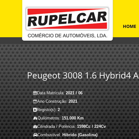
HOME
Peugeot 3008 1.6 Hybrid4 Al
Data Matrícula:
2021 / 06
Ano Construção:
2021
Registo(s):
2
Quilómetros:
151.000 Km
Cilindrada / Potência:
1598Cc / 224Cv
Combustivel:
Hibrido (Gasolina)