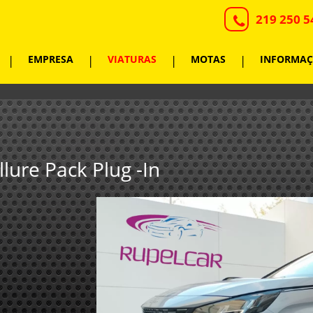
219 250 5
|
EMPRESA
|
VIATURAS
|
MOTAS
|
INFORMAÇ
lure Pack Plug -In