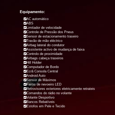
Equipamento:
AC automático
ABS
Limitador de velocidade
Controle de Pressão dos Pneus
Sensor de estacionamento traseiro
Travão de mão eléctrico
Airbag lateral do condutor
Assistente activo de mudança de faixa
Controlo de proximidade
Airbags cabeça traseiros
Hill Holder
Computador de Bordo
Ecrã Consola Central
Android Auto
Sensor de Máximos
Faróis de nevoeiro LED
Retrovisores exteriores eletricamente retrateis
Comandos do rádio no volante
Volante Desportivo
Bancos Rebatíveis
Estofos em Pele e Tecido