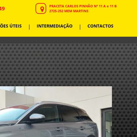
PRACETA CARLOS PINHÃO Nº 11 A e 11 B
49
2725-252 MEM MARTINS
ÕES ÚTEIS
|
INTERMEDIAÇÃO
|
CONTACTOS