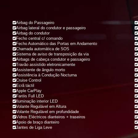
Airbag do Passageiro
Airbag lateral do condutor e passageiro
Airbag do condutor
Fecho central c/ comando
Fecho Automático das Portas em Andamento
Chamada automática de SOS
Sistema de aviso de transposição da via
Airbags de cabeça condutor e passageiro
Travão assistido eletronicamente
Assistente de ângulo morto
Assistência à Condução Nocturna
Cruise Control
Ecrã táctil
Apple CarPlay
Faróis Full LED
Iluminação interior LED
Volante Regulável em Altura
Volante Regulável em profundidade
Vidros Eléctricos dianteiros + traseiros
Apoio de braço dianteiro
Jantes de Liga Leve