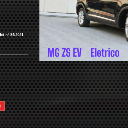
ei nº 84/2021
t