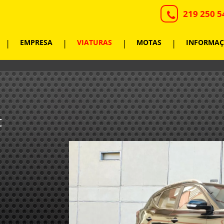
219 250 5
|
EMPRESA
|
VIATURAS
|
MOTAS
|
INFORMAÇ
t