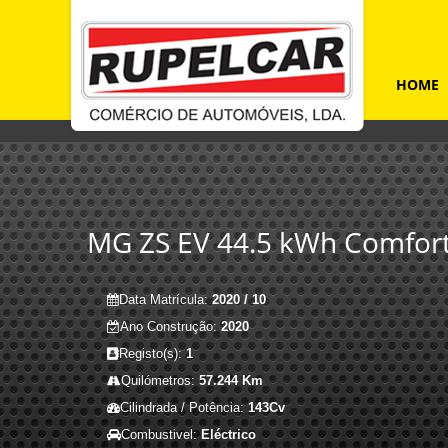
HOME
MG ZS EV 44.5 kWh Comfor
Data Matrícula:
2020 / 10
Ano Construção:
2020
Registo(s):
1
Quilómetros:
57.244 Km
Cilindrada / Potência:
143Cv
Combustivel:
Eléctrico