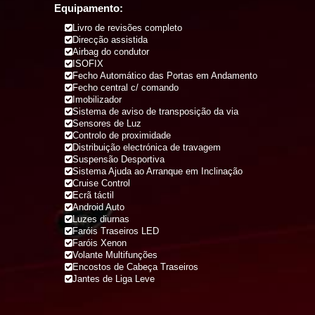
Equipamento:
Livro de revisões completo
Direcção assistida
Airbag do condutor
ISOFIX
Fecho Automático das Portas em Andamento
Fecho central c/ comando
Imobilizador
Sistema de aviso de transposição da via
Sensores de Luz
Controlo de proximidade
Distribuição electrónica de travagem
Suspensão Desportiva
Sistema Ajuda ao Arranque em Inclinação
Cruise Control
Ecrã táctil
Android Auto
Luzes diurnas
Faróis Traseiros LED
Faróis Xenon
Volante Multifunções
Encostos de Cabeça Traseiros
Jantes de Liga Leve