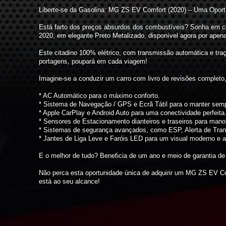
Liberte-se da Gasolina: MG ZS EV Comfort (2020) – Uma Oportu
Está farto dos preços absurdos dos combustíveis? Sonha em 
2020, em elegante Preto Metalizado, disponível agora por apen
Este citadino 100% elétrico, com transmissão automática e tr
portagens, poupará em cada viagem!
Imagine-se a conduzir um carro com livro de revisões completo
* AC Automático para o máximo conforto.
* Sistema de Navegação / GPS e Ecrã Tátil para o manter semp
* Apple CarPlay e Android Auto para uma conectividade perfeita
* Sensores de Estacionamento dianteiros e traseiros para mano
* Sistemas de segurança avançados, como ESP, Alerta de Tran
* Jantes de Liga Leve e Faróis LED para um visual moderno e a
E o melhor de tudo? Beneficia de um ano e meio de garantia d
Não perca esta oportunidade única de adquirir um MG ZS EV Com
está ao seu alcance!