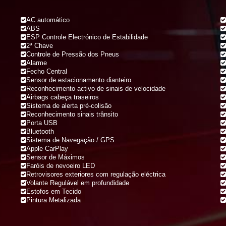
AC automático
ABS
ESP Controle Electrónico de Estabilidade
2ª Chave
Controle de Pressão dos Pneus
Alarme
Fecho Central
Sensor de estacionamento dianteiro
Reconhecimento activo de sinais de velocidade
Airbags cabeça traseiros
Sistema de alerta pré-colisão
Reconhecimento sinais trânsito
Porta USB
Bluetooth
Sistema de Navegação / GPS
Apple CarPlay
Sensor de Máximos
Faróis de nevoeiro LED
Retrovisores exteriores com regulação eléctrica
Volante Regulável em profundidade
Estofos em Tecido
Pintura Metalizada