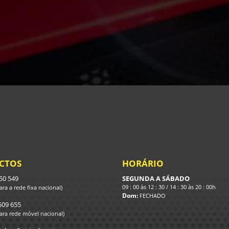
CTOS
HORÁRIO
250 549
SEGUNDA A SÁBADO
09 : 00 às 12 : 30 / 14 : 30 às 20 : 00h
ra a rede fixa nacional)
Dom:
FECHADO
509 655
ra rede móvel nacional)