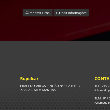
Imprimir Ficha
Pedir Informações
Rupelcar
CONTA
PRACETA CARLOS PINHÃO Nº 11 A e 11 B
TLF.; 219 
2725-252 MEM MARTINS
(Chamada pa
TLM.; 917 
(Chamada pa