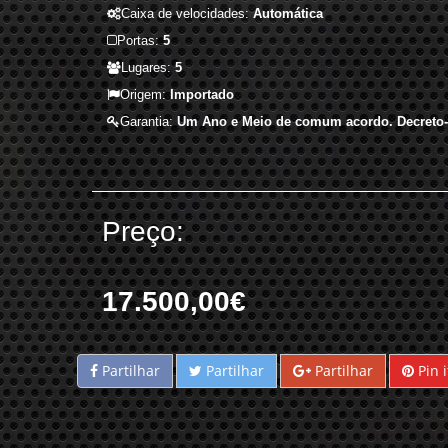
Caixa de velocidades:
Automática
Portas:
5
Lugares:
5
Origem:
Importado
Garantia:
Um Ano e Meio de comum acordo. Decreto-l
Preço:
17.500,00€
Partilhar
Partilhar
Partilhar
Pin i