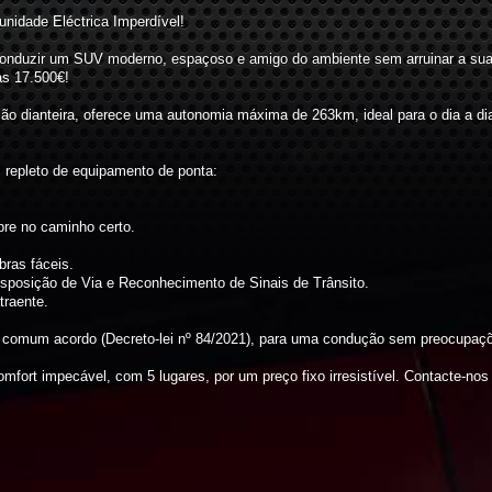
nidade Eléctrica Imperdível!
conduzir um SUV moderno, espaçoso e amigo do ambiente sem arruinar a su
as 17.500€!
ação dianteira, oferece uma autonomia máxima de 263km, ideal para o dia a 
, repleto de equipamento de ponta:
re no caminho certo.
.
bras fáceis.
sposição de Via e Reconhecimento de Sinais de Trânsito.
traente.
e comum acordo (Decreto-lei nº 84/2021), para uma condução sem preocupaç
fort impecável, com 5 lugares, por um preço fixo irresistível. Contacte-no