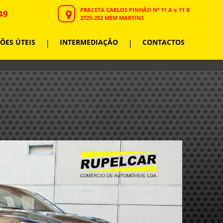
PRACETA CARLOS PINHÃO Nº 11 A e 11 B
49
2725-252 MEM MARTINS
ÕES ÚTEIS
|
INTERMEDIAÇÃO
|
CONTACTOS